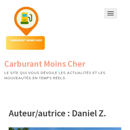
Skip
to
T
content
o
g
g
l
e
n
a
v
Carburant Moins Cher
i
g
LE SITE QUI VOUS DÉVOILE LES ACTUALITÉS ET LES
a
NOUVEAUTÉS EN TEMPS RÉELS.
t
i
o
n
Auteur/autrice :
Daniel Z.