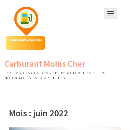
Skip
to
T
content
o
g
g
l
e
n
a
v
Carburant Moins Cher
i
g
LE SITE QUI VOUS DÉVOILE LES ACTUALITÉS ET LES
a
NOUVEAUTÉS EN TEMPS RÉELS.
t
i
o
n
Mois :
juin 2022